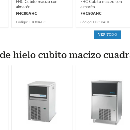
FHC Cubito macizo con
FHC Cubito macizo con
almacén
almacén
FHC80AHC
FHC90AHC
Código: FHC80AHC
Código: FHC90AHC
VER TODO
 de hielo cubito macizo cuad