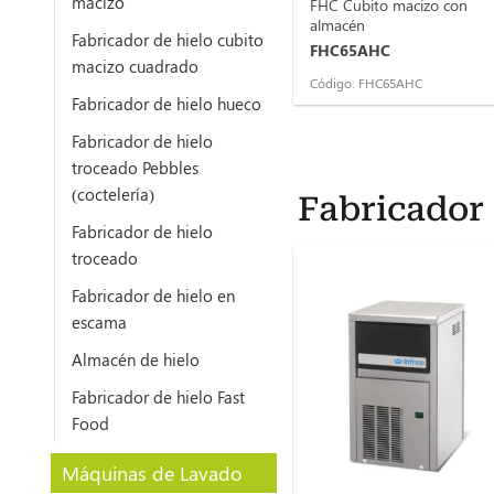
macizo
FHC Cubito macizo con
almacén
Fabricador de hielo cubito
FHC65AHC
macizo cuadrado
Código: FHC65AHC
Fabricador de hielo hueco
Fabricador de hielo
troceado Pebbles
(coctelería)
Fabricador
Fabricador de hielo
troceado
Fabricador de hielo en
escama
Almacén de hielo
Fabricador de hielo Fast
Food
Máquinas de Lavado