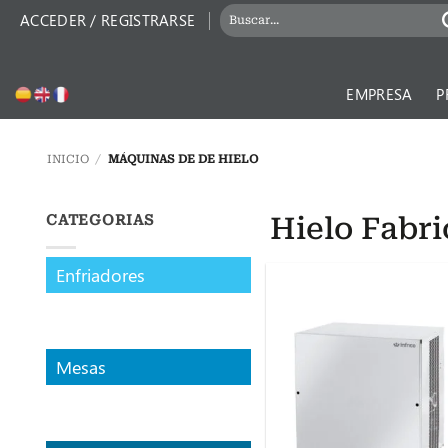
Saltar
BUSCAR
ACCEDER / REGISTRARSE
al
POR:
contenido
EMPRESA
P
INICIO
/
MÁQUINAS DE DE HIELO
Hielo Fabr
CATEGORIAS
Enfriadores
Mesas