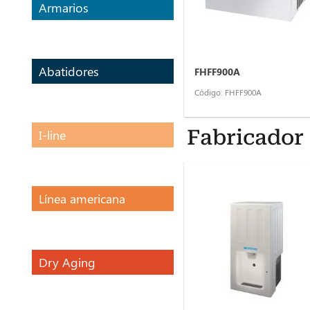
Armarios
Abatidores
FHFF900A
Código: FHFF900A
Fabricador 
I-line
Línea americana
Dry Aging