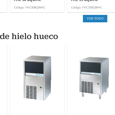
Código: FHC30BQWHC
Código: FHC35BQWHC
VER TODO
 de hielo hueco