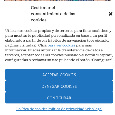
Gestionar el
consentimiento de las
Aviso legal
|
Política de privacidad
|
Cookies
cookies
Ctra. A-3132, De Aguilar a A-318 por Moriles km 15,5 M.I. (Córdoba)
España
Utilizamos cookies propias y de terceros para fines analíticos y
COORDENADAS: Latitud: 37,40 – Longitud -04,58 | Telf. + 34 957 51
para mostrarte publicidad personalizada en base a un perfil
30 68
elaborado a partir de tus hábitos de navegación (por ejemplo,
info@infrico.com Infrico SL 2026©. Diseñado por
Babait Technology
páginas visitadas). Clica
para ver cookies
para más
información. Puedes autorizar la transferencia de datos a
terceros, aceptar todas las cookies pulsando el botón “Aceptar”,
configurarlas o rechazar su uso pulsando el botón “Configurar”
ACEPTAR COOKIES
DENEGAR COOKIES
CONFIGURAR
Política de cookies
Política de privacidad
Aviso legal