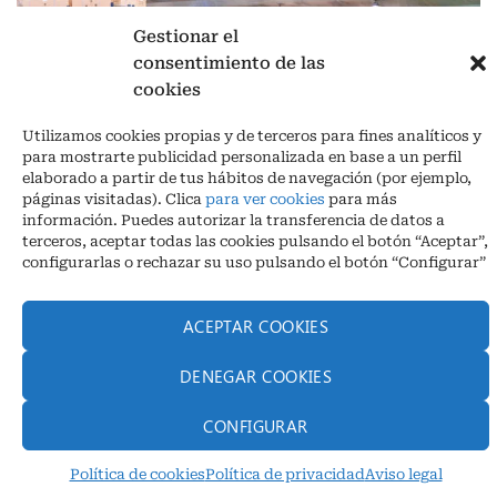
Gestionar el
consentimiento de las
cookies
Aviso legal
|
Política de privacidad
|
Cookies
Utilizamos cookies propias y de terceros para fines analíticos y
Ctra. A-3132, De Aguilar a A-318 por Moriles km 15,5 M.I. (Córdoba)
para mostrarte publicidad personalizada en base a un perfil
España
elaborado a partir de tus hábitos de navegación (por ejemplo,
COORDENADAS: Latitud: 37,40 – Longitud -04,58 | Telf. + 34 957 51
páginas visitadas). Clica
para ver cookies
para más
30 68
información. Puedes autorizar la transferencia de datos a
info@infrico.com Infrico SL 2026©. Diseñado por
Babait Technology
terceros, aceptar todas las cookies pulsando el botón “Aceptar”,
configurarlas o rechazar su uso pulsando el botón “Configurar”
ACEPTAR COOKIES
DENEGAR COOKIES
CONFIGURAR
Política de cookies
Política de privacidad
Aviso legal