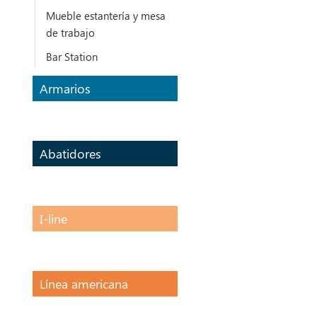
Mueble estantería y mesa
de trabajo
Bar Station
Armarios
Abatidores
I-line
Línea americana