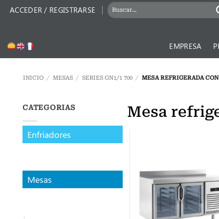
Saltar
BUSCAR
ACCEDER / REGISTRARSE
al
POR:
contenido
EMPRESA
P
INICIO
/
MESAS
/
SERIES GN1/1 700
/
MESA REFRIGERADA CON P
Mesa refrig
CATEGORIAS
Enfriadores
Mesas