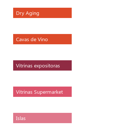
Dry Aging
Cavas de Vino
Vitrinas expositoras
Vitrinas Supermarket
Islas