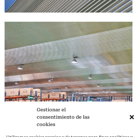
Gestionar el
consentimiento de las
Aviso legal
|
Política de privacidad
|
Cookies
cookies
Ctra. A-3132, De Aguilar a A-318 por Moriles km 15,5 M.I. (Córdoba)