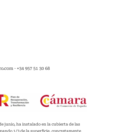
.com · +34 957 51 30 68
de junio, ha instalado en la cubierta de las
upando 1/3 de la superficie, concretamente