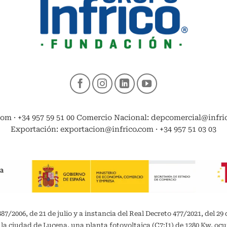
com · +34 957 59 51 00 Comercio Nacional: depcomercial@infrico
Exportación: exportacion@infrico.com · +34 957 51 03 03
/2006, de 21 de julio y a instancia del Real Decreto 477/2021, del 29 
 la ciudad de Lucena, una planta fotovoltaica (C7:I1) de 1280 Kw, oc