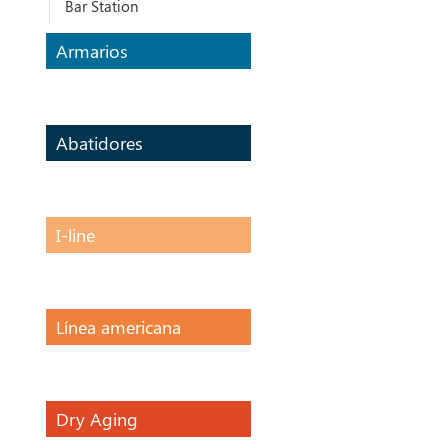
Bar Station
Armarios
Abatidores
I-line
Línea americana
Dry Aging