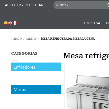
Saltar
BUSCAR
ACCEDER / REGISTRARSE
al
POR:
contenido
EMPRESA
P
INICIO
/
MESAS
/
MESA REFRIGERADA PIZZA LUCENA
Mesa refrig
CATEGORIAS
Enfriadores
Mesas