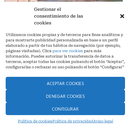
Gestionar el
consentimiento de las
cookies
Aviso legal
|
Política de privacidad
|
Cookies
Utilizamos cookies propias y de terceros para fines analíticos y
Ctra. A-3132, De Aguilar a A-318 por Moriles km 15,5 M.I. (Córdoba)
para mostrarte publicidad personalizada en base a un perfil
España
elaborado a partir de tus hábitos de navegación (por ejemplo,
COORDENADAS: Latitud: 37,40 – Longitud -04,58 | Telf. + 34 957 51
páginas visitadas). Clica
para ver cookies
para más
30 68
información. Puedes autorizar la transferencia de datos a
info@infrico.com Infrico SL 2026©. Diseñado por
Babait Technology
terceros, aceptar todas las cookies pulsando el botón “Aceptar”,
configurarlas o rechazar su uso pulsando el botón “Configurar”
ACEPTAR COOKIES
DENEGAR COOKIES
CONFIGURAR
Política de cookies
Política de privacidad
Aviso legal