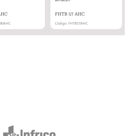
AHC
FHTB 57 AHC
B90AHC
Código: FHTB57AHC