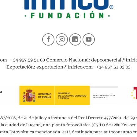
com · +34 957 59 51 00 Comercio Nacional: depcomercial@infrico
Exportación: exportacion@infrico.com · +34 957 51 03 03
/2006, de 21 de julio y a instancia del Real Decreto 477/2021, del 29 
 la ciudad de Lucena, una planta fotovoltaica (C7:I1) de 1280 Kw, oc
planta Fotovoltaica mencionada, está destinada para autoconsumo 