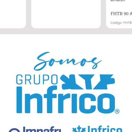
FHTB 90 
Código: FHT