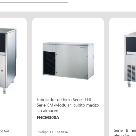
Fabricador de hielo Series FHC
Serie CM-Modular: cubito macizo
sin almacén
FHCM300A
do con
Serie TB: hi
Código: FHCM300A
almacén