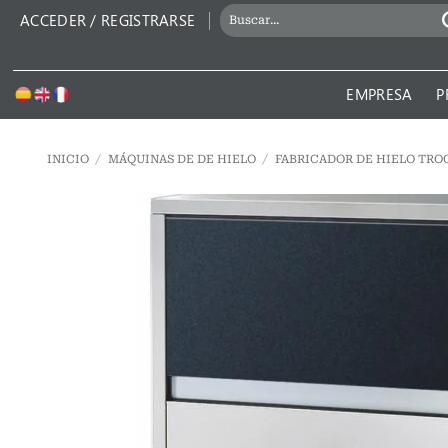
Saltar
BUSCAR
ACCEDER / REGISTRARSE
al
POR:
contenido
EMPRESA
P
INICIO
/
MÁQUINAS DE DE HIELO
/
FABRICADOR DE HIELO TRO