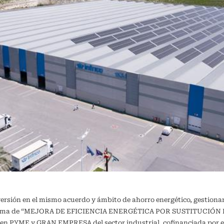
versión en el mismo acuerdo y ámbito de ahorro energético, gestiona
ograma de “MEJORA DE EFICIENCIA ENERGÉTICA POR SUSTITUCIÓN DE
a en PYME y GRAN EMPRESA del sector industrial, cofinanciada por e