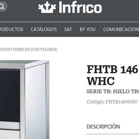
RODUCTOS
CATÁLOGOS
SAT
BY YOU
COMUNICACIÓ
CEADO PEBBLES (COCTELERÍA)
FHTB 146
WHC
SERIE TB: HIELO 
Código: FHTB146WHC
DESCRIPCIÓN