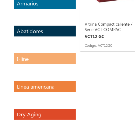
Armarios
Vitrina Compact caliente /
Serie VCT COMPACT
Abatidores
VCT12 GC
Código: VCT12GC
I-line
Línea americana
Dry Aging