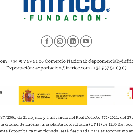
com · +34 957 59 51 00 Comercio Nacional: depcomercial@infrico
Exportación: exportacion@infrico.com · +34 957 51 03 03
/2006, de 21 de julio y a instancia del Real Decreto 477/2021, del 29 
 la ciudad de Lucena, una planta fotovoltaica (C7:I1) de 1280 Kw, oc
planta Fotovoltaica mencionada, está destinada para autoconsumo 