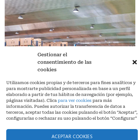
Gestionar el
consentimiento de las
cookies
Aviso legal
|
Política de privacidad
|
Cookies
Ctra. A-3132, De Aguilar a A-318 por Moriles km 15,5 M.I. (Córdoba)
Utilizamos cookies propias y de terceros para fines analíticos y
España
para mostrarte publicidad personalizada en base a un perfil
COORDENADAS: Latitud: 37,40 – Longitud -04,58 | Telf. + 34 957 51
elaborado a partir de tus hábitos de navegación (por ejemplo,
30 68
páginas visitadas). Clica
para ver cookies
para más
info@infrico.com Infrico SL 2026©. Diseñado por
Babait Technology
información. Puedes autorizar la transferencia de datos a
terceros, aceptar todas las cookies pulsando el botón “Aceptar”,
configurarlas o rechazar su uso pulsando el botón “Configurar”
ACEPTAR COOKIES