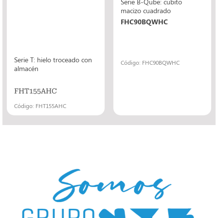
Serie B-Qube: cubito
macizo cuadrado
FHC90BQWHC
Serie T: hielo troceado con
Código: FHC90BQWHC
almacén
FHT155AHC
Código: FHT155AHC