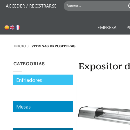
Saltar
BUSCAR
ACCEDER / REGISTRARSE
al
POR:
contenido
EMPRESA
P
INICIO
/
VITRINAS EXPOSITORAS
Expositor d
CATEGORIAS
Enfriadores
Mesas