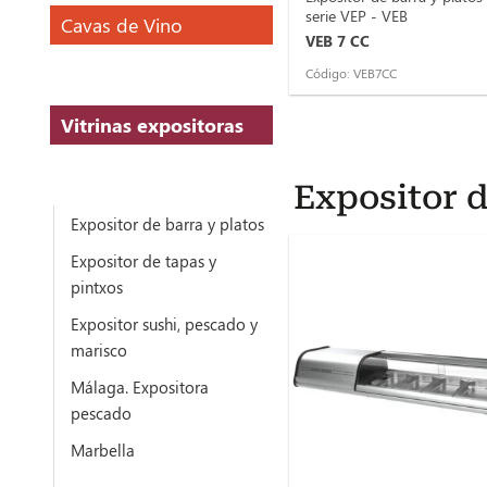
serie VEP - VEB
Cavas de Vino
VEB 7 CC
Código: VEB7CC
Vitrinas expositoras
Expositor d
Expositor de barra y platos
Expositor de tapas y
pintxos
Expositor sushi, pescado y
marisco
Málaga. Expositora
pescado
Marbella