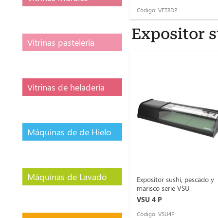
Código: VET8DP
Expositor s
Vitrinas pastelería
Vitrinas de heladería
Máquinas de de Hielo
Máquinas de Lavado
Expositor sushi, pescado y
marisco serie VSU
VSU 4 P
Código: VSU4P