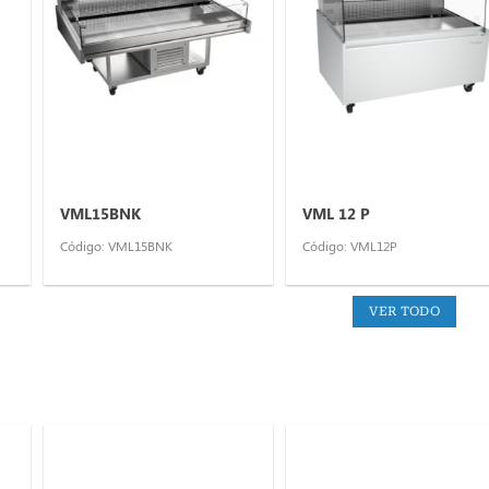
VML15BNK
VML 12 P
Código: VML15BNK
Código: VML12P
VER TODO