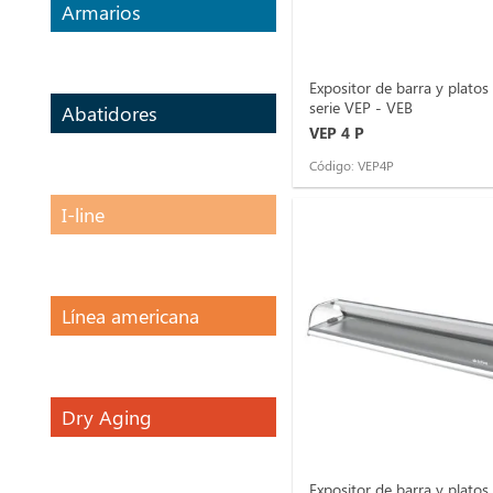
Armarios
Expositor de barra y platos
serie VEP - VEB
Abatidores
VEP 4 P
Código: VEP4P
I-line
Línea americana
Dry Aging
Expositor de barra y platos