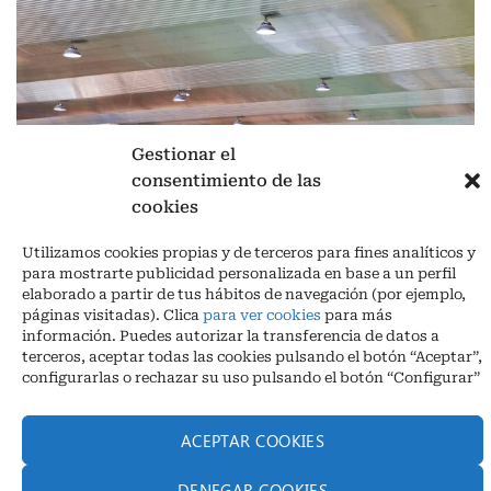
Gestionar el
consentimiento de las
cookies
Aviso legal
|
Política de privacidad
|
Cookies
Utilizamos cookies propias y de terceros para fines analíticos y
para mostrarte publicidad personalizada en base a un perfil
Ctra. A-3132, De Aguilar a A-318 por Moriles km 15,5 M.I. (Córdoba)
elaborado a partir de tus hábitos de navegación (por ejemplo,
España
páginas visitadas). Clica
para ver cookies
para más
COORDENADAS: Latitud: 37,40 – Longitud -04,58 | Telf. + 34 957 51
información. Puedes autorizar la transferencia de datos a
30 68
terceros, aceptar todas las cookies pulsando el botón “Aceptar”,
info@infrico.com Infrico SL 2026©. Diseñado por
Babait Technology
configurarlas o rechazar su uso pulsando el botón “Configurar”
ACEPTAR COOKIES
DENEGAR COOKIES