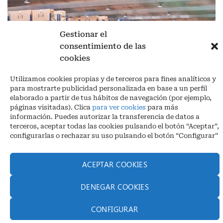
Gestionar el
consentimiento de las
cookies
Aviso legal
|
Política de privacidad
|
Cookies
Utilizamos cookies propias y de terceros para fines analíticos y
Ctra. A-3132, De Aguilar a A-318 por Moriles km 15,5 M.I. (Córdoba)
para mostrarte publicidad personalizada en base a un perfil
España
elaborado a partir de tus hábitos de navegación (por ejemplo,
COORDENADAS: Latitud: 37,40 – Longitud -04,58 | Telf. + 34 957 51
páginas visitadas). Clica
para ver cookies
para más
30 68
información. Puedes autorizar la transferencia de datos a
info@infrico.com Infrico SL 2026©. Diseñado por
Babait Technology
terceros, aceptar todas las cookies pulsando el botón “Aceptar”,
configurarlas o rechazar su uso pulsando el botón “Configurar”
ACEPTAR COOKIES
DENEGAR COOKIES
CONFIGURAR