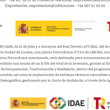
com · +34 957 59 51 00 Comercio Nacional: depcomercial@infrico
Exportación: exportacion@infrico.com · +34 957 51 03 03
/2006, de 21 de julio y a instancia del Real Decreto 477/2021, del 29 
 la ciudad de Lucena, una planta fotovoltaica (C7:I1) de 1280 Kw, oc
planta Fotovoltaica mencionada, está destinada para autoconsumo 
recibido una ayuda de un 9,75% del total de la inversión, gracias al 
 de Recuperación, Trasformación y Resiliencia, dentro del programa
vable, así como la implantación de sistemas térmicos renovables en 
o Demográfico, gestionado por la Junta de Andalucía, a través de la A