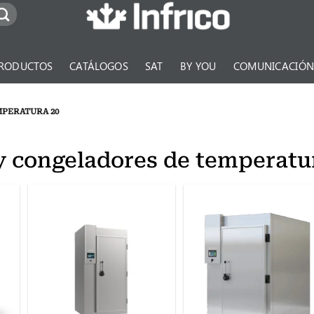
RODUCTOS
CATÁLOGOS
SAT
BY YOU
COMUNICACIÓ
PERATURA 20
y congeladores de temperatu