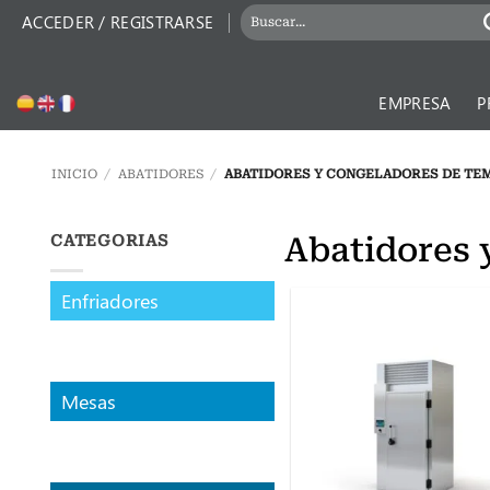
Saltar
BUSCAR
ACCEDER / REGISTRARSE
al
POR:
contenido
EMPRESA
P
INICIO
/
ABATIDORES
/
ABATIDORES Y CONGELADORES DE TEM
Abatidores 
CATEGORIAS
Enfriadores
Mesas