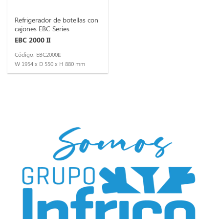
Refrigerador de botellas con
cajones EBC Series
EBC 2000 II
Código: EBC2000II
W 1954 x D 550 x H 880 mm