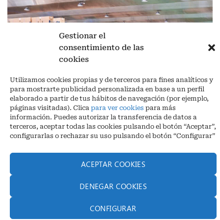
Gestionar el
consentimiento de las
cookies
Aviso legal
|
Política de privacidad
|
Cookies
Utilizamos cookies propias y de terceros para fines analíticos y
Ctra. A-3132, De Aguilar a A-318 por Moriles km 15,5 M.I. (Córdoba)
para mostrarte publicidad personalizada en base a un perfil
España
elaborado a partir de tus hábitos de navegación (por ejemplo,
COORDENADAS: Latitud: 37,40 – Longitud -04,58 | Telf. + 34 957 51
páginas visitadas). Clica
para ver cookies
para más
30 68
información. Puedes autorizar la transferencia de datos a
info@infrico.com Infrico SL 2026©. Diseñado por
Babait Technology
terceros, aceptar todas las cookies pulsando el botón “Aceptar”,
configurarlas o rechazar su uso pulsando el botón “Configurar”
ACEPTAR COOKIES
DENEGAR COOKIES
CONFIGURAR