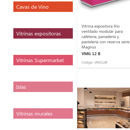
Cavas de Vino
Vitrina expositora frío
ventilado modular para
Vitrinas expositoras
cafeteria, panadería y
pastelería con reserva serie
Magnus
VMG 12 B
Vitrinas Supermarket
Código: VMG12B
Islas
Vitrinas murales