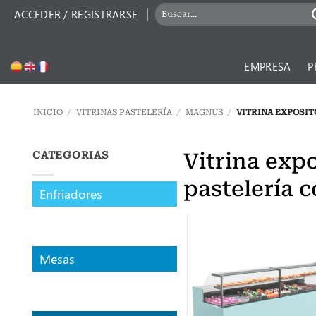
Saltar
BUSCAR
ACCEDER / REGISTRARSE
al
POR:
contenido
EMPRESA
P
INICIO
/
VITRINAS PASTELERÍA
/
MAGNUS
/
VITRINA EXPOSIT
Vitrina exp
CATEGORIAS
pastelería 
Enfriadores
Mesas