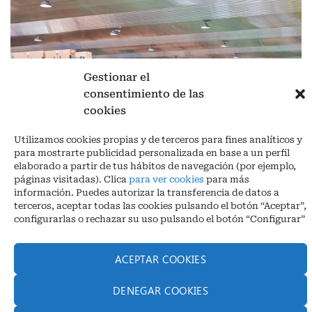
Gestionar el
consentimiento de las
cookies
Aviso legal
|
Política de privacidad
|
Cookies
Utilizamos cookies propias y de terceros para fines analíticos y
Ctra. A-3132, De Aguilar a A-318 por Moriles km 15,5 M.I. (Córdoba)
para mostrarte publicidad personalizada en base a un perfil
España
elaborado a partir de tus hábitos de navegación (por ejemplo,
COORDENADAS: Latitud: 37,40 – Longitud -04,58 | Telf. + 34 957 51
páginas visitadas). Clica
para ver cookies
para más
30 68
información. Puedes autorizar la transferencia de datos a
info@infrico.com Infrico SL 2026©. Diseñado por
Babait Technology
terceros, aceptar todas las cookies pulsando el botón “Aceptar”,
configurarlas o rechazar su uso pulsando el botón “Configurar”
ACEPTAR COOKIES
DENEGAR COOKIES