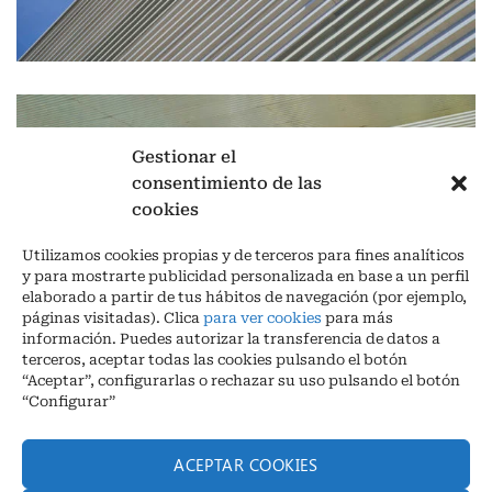
Gestionar el
consentimiento de las
cookies
Utilizamos cookies propias y de terceros para fines analíticos
y para mostrarte publicidad personalizada en base a un perfil
elaborado a partir de tus hábitos de navegación (por ejemplo,
páginas visitadas). Clica
para ver cookies
para más
información. Puedes autorizar la transferencia de datos a
terceros, aceptar todas las cookies pulsando el botón
“Aceptar”, configurarlas o rechazar su uso pulsando el botón
“Configurar”
Aviso legal
|
Política de privacidad
|
Cookies
ACEPTAR COOKIES
Ctra. A-3132, De Aguilar a A-318 por Moriles km 15,5 M.I. (Córdoba)