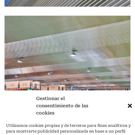
Gestionar el
consentimiento de las
Aviso legal
|
Política de privacidad
|
Cookies
cookies
Ctra. A-3132, De Aguilar a A-318 por Moriles km 15,5 M.I. (Córdoba)
Utilizamos cookies propias y de terceros para fines analíticos y
España
para mostrarte publicidad personalizada en base a un perfil