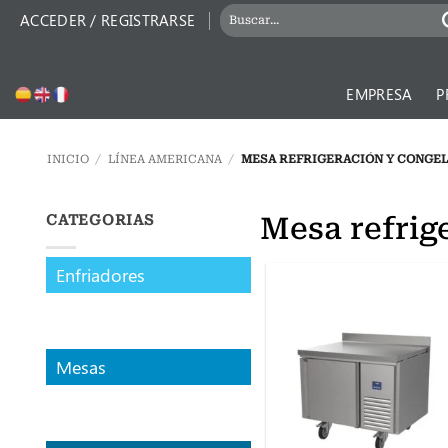
Saltar
BUSCAR
ACCEDER / REGISTRARSE
al
POR:
contenido
EMPRESA
P
INICIO
/
LÍNEA AMERICANA
/
MESA REFRIGERACIÓN Y CONGEL
Mesa refrig
CATEGORIAS
Enfriadores
Mesas