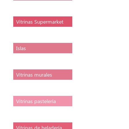
Vitrinas Supermarket
Islas
Vitrinas murales
Vitrinas pastelería
Vitrinas de heladería