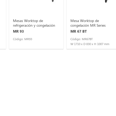
Mesas Worktop de
Mesa Worktop de
refrigeración y congelación
congelación MR Series
MR 93
MR 67 BT
Código: MR93
Código: MR67BT
W 1710 x D 830 x H 1007 mm