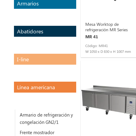
Armarios
Mesa Worktop de
refrigeración MR Series
Abatidores
MR 41
Código: MR41
W 1050 x D 830 x H 1007 mm
I-line
Línea americana
Armario de refrigeración y
congelación GN2/1
Frente mostrador