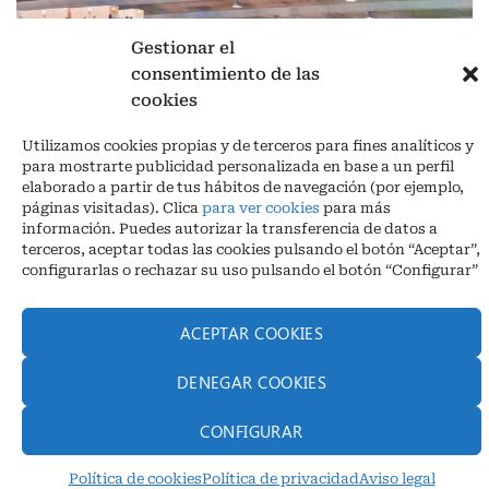
Gestionar el
consentimiento de las
cookies
Aviso legal
|
Política de privacidad
|
Cookies
Utilizamos cookies propias y de terceros para fines analíticos y
Ctra. A-3132, De Aguilar a A-318 por Moriles km 15,5 M.I. (Córdoba)
para mostrarte publicidad personalizada en base a un perfil
España
elaborado a partir de tus hábitos de navegación (por ejemplo,
COORDENADAS: Latitud: 37,40 – Longitud -04,58 | Telf. + 34 957 51
páginas visitadas). Clica
para ver cookies
para más
30 68
información. Puedes autorizar la transferencia de datos a
info@infrico.com Infrico SL 2026©. Diseñado por
Babait Technology
terceros, aceptar todas las cookies pulsando el botón “Aceptar”,
configurarlas o rechazar su uso pulsando el botón “Configurar”
ACEPTAR COOKIES
DENEGAR COOKIES
CONFIGURAR
Política de cookies
Política de privacidad
Aviso legal