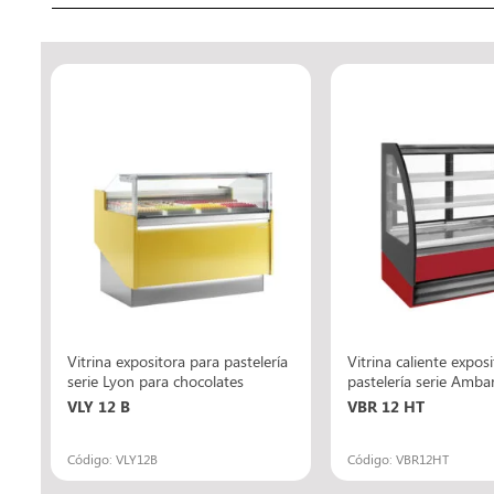
ía
Vitrina expositora para pastelería
Vitrina caliente expos
)
serie Lyon para chocolates
pastelería serie Amba
VLY 12 B
VBR 12 HT
Código: VLY12B
Código: VBR12HT