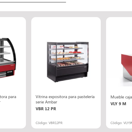
itora para
Vitrina expositora para pastelería
Mueble caja
r
serie Ambar
VLY 9 M
VBR 12 PR
Código: VBR12PR
Código: VLY