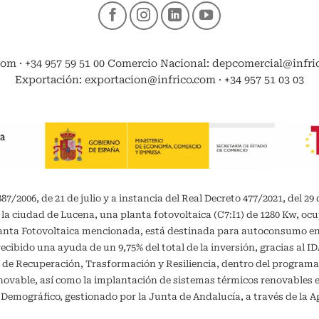
com · +34 957 59 51 00 Comercio Nacional: depcomercial@infrico
Exportación: exportacion@infrico.com · +34 957 51 03 03
/2006, de 21 de julio y a instancia del Real Decreto 477/2021, del 29 
 la ciudad de Lucena, una planta fotovoltaica (C7:I1) de 1280 Kw, oc
planta Fotovoltaica mencionada, está destinada para autoconsumo 
recibido una ayuda de un 9,75% del total de la inversión, gracias al 
 de Recuperación, Trasformación y Resiliencia, dentro del programa
vable, así como la implantación de sistemas térmicos renovables en 
o Demográfico, gestionado por la Junta de Andalucía, a través de la A