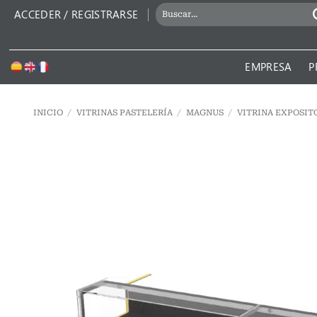
Saltar
BUSCAR
ACCEDER / REGISTRARSE
al
POR:
contenido
EMPRESA
P
INICIO
/
VITRINAS PASTELERÍA
/
MAGNUS
/
VITRINA EXPOSIT