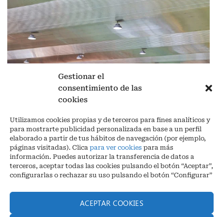
Gestionar el
consentimiento de las
cookies
Aviso legal
|
Política de privacidad
|
Cookies
Utilizamos cookies propias y de terceros para fines analíticos y
para mostrarte publicidad personalizada en base a un perfil
Ctra. A-3132, De Aguilar a A-318 por Moriles km 15,5 M.I. (Córdoba)
elaborado a partir de tus hábitos de navegación (por ejemplo,
España
páginas visitadas). Clica
para ver cookies
para más
COORDENADAS: Latitud: 37,40 – Longitud -04,58 | Telf. + 34 957 51
información. Puedes autorizar la transferencia de datos a
30 68
terceros, aceptar todas las cookies pulsando el botón “Aceptar”,
info@infrico.com Infrico SL 2026©. Diseñado por
Babait Technology
configurarlas o rechazar su uso pulsando el botón “Configurar”
ACEPTAR COOKIES