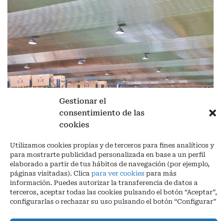
Gestionar el
consentimiento de las
cookies
Aviso legal
|
Política de privacidad
|
Cookies
Ctra. A-3132, De Aguilar a A-318 por Moriles km 15,5 M.I. (Córdoba)
Utilizamos cookies propias y de terceros para fines analíticos y
España
para mostrarte publicidad personalizada en base a un perfil
COORDENADAS: Latitud: 37,40 – Longitud -04,58 | Telf. + 34 957 51
elaborado a partir de tus hábitos de navegación (por ejemplo,
30 68
páginas visitadas). Clica
para ver cookies
para más
info@infrico.com Infrico SL 2026©. Diseñado por
Babait Technology
información. Puedes autorizar la transferencia de datos a
terceros, aceptar todas las cookies pulsando el botón “Aceptar”,
configurarlas o rechazar su uso pulsando el botón “Configurar”