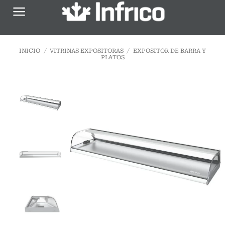
Saltar
al
contenido
INICIO
/
VITRINAS EXPOSITORAS
/
EXPOSITOR DE BARRA Y
PLATOS