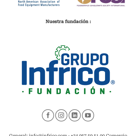
Nuestra fundación :
General: info@infrico.com · +34 957 59 51 00 Comercio