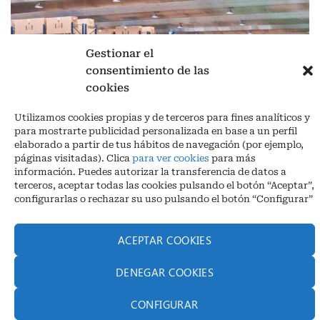
Gestionar el
consentimiento de las
cookies
Aviso legal
|
Política de privacidad
|
Cookies
Utilizamos cookies propias y de terceros para fines analíticos y
Ctra. A-3132, De Aguilar a A-318 por Moriles km 15,5 M.I. (Córdoba)
para mostrarte publicidad personalizada en base a un perfil
España
elaborado a partir de tus hábitos de navegación (por ejemplo,
COORDENADAS: Latitud: 37,40 – Longitud -04,58 | Telf. + 34 957 51
páginas visitadas). Clica
para ver cookies
para más
30 68
información. Puedes autorizar la transferencia de datos a
info@infrico.com Infrico SL 2026©. Diseñado por
Babait Technology
terceros, aceptar todas las cookies pulsando el botón “Aceptar”,
configurarlas o rechazar su uso pulsando el botón “Configurar”
ACEPTAR COOKIES
DENEGAR COOKIES
CONFIGURAR