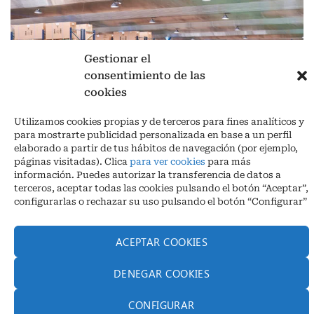
Gestionar el
consentimiento de las
cookies
Aviso legal
|
Política de privacidad
|
Cookies
Utilizamos cookies propias y de terceros para fines analíticos y
Ctra. A-3132, De Aguilar a A-318 por Moriles km 15,5 M.I. (Córdoba)
para mostrarte publicidad personalizada en base a un perfil
España
elaborado a partir de tus hábitos de navegación (por ejemplo,
COORDENADAS: Latitud: 37,40 – Longitud -04,58 | Telf. + 34 957 51
páginas visitadas). Clica
para ver cookies
para más
30 68
información. Puedes autorizar la transferencia de datos a
info@infrico.com Infrico SL 2026©. Diseñado por
Babait Technology
terceros, aceptar todas las cookies pulsando el botón “Aceptar”,
configurarlas o rechazar su uso pulsando el botón “Configurar”
ACEPTAR COOKIES
DENEGAR COOKIES
CONFIGURAR