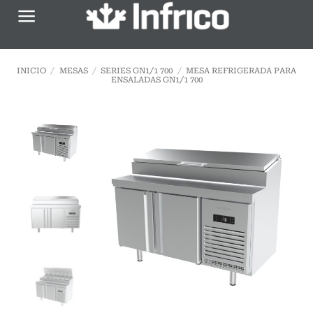
Saltar
al
contenido
INICIO
/
MESAS
/
SERIES GN1/1 700
/
MESA REFRIGERADA PARA
ENSALADAS GN1/1 700