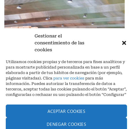
Gestionar el
consentimiento de las
cookies
Aviso legal
|
Política de privacidad
|
Cookies
Utilizamos cookies propias y de terceros para fines analíticos y
Ctra. A-3132, De Aguilar a A-318 por Moriles km 15,5 M.I. (Córdoba)
para mostrarte publicidad personalizada en base a un perfil
España
elaborado a partir de tus hábitos de navegación (por ejemplo,
COORDENADAS: Latitud: 37,40 – Longitud -04,58 | Telf. + 34 957 51
páginas visitadas). Clica
para ver cookies
para más
30 68
información. Puedes autorizar la transferencia de datos a
info@infrico.com Infrico SL 2026©. Diseñado por
Babait Technology
terceros, aceptar todas las cookies pulsando el botón “Aceptar”,
configurarlas o rechazar su uso pulsando el botón “Configurar”
ACEPTAR COOKIES
DENEGAR COOKIES