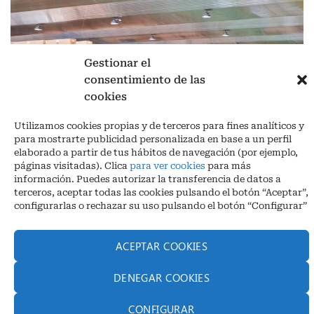
Gestionar el
consentimiento de las
cookies
Aviso legal
|
Política de privacidad
|
Cookies
Utilizamos cookies propias y de terceros para fines analíticos y
para mostrarte publicidad personalizada en base a un perfil
Ctra. A-3132, De Aguilar a A-318 por Moriles km 15,5 M.I. (Córdoba)
elaborado a partir de tus hábitos de navegación (por ejemplo,
España
páginas visitadas). Clica
para ver cookies
para más
COORDENADAS: Latitud: 37,40 – Longitud -04,58 | Telf. + 34 957 51
información. Puedes autorizar la transferencia de datos a
30 68
terceros, aceptar todas las cookies pulsando el botón “Aceptar”,
info@infrico.com Infrico SL 2026©. Diseñado por
Babait Technology
configurarlas o rechazar su uso pulsando el botón “Configurar”
ACEPTAR COOKIES
DENEGAR COOKIES
CONFIGURAR