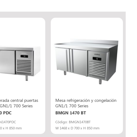
erada central puertas
Mesa refrigeración y congelación
 GN1/1 700 Series
GN1/1 700 Series
0 PDC
BMGN 1470 BT
N1470PDC
Código: BMGN1470BT
00 x H 850 mm
W 1468 x D 700 x H 850 mm