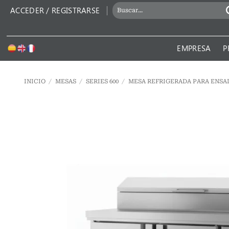
Saltar
BUSCAR
ACCEDER / REGISTRARSE
al
POR:
contenido
EMPRESA
P
INICIO
/
MESAS
/
SERIES 600
/
MESA REFRIGERADA PARA ENSA