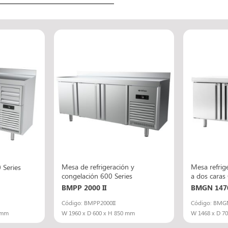
Mesa de refrigeración y
Mesa refrig
 Series
congelación 600 Series
a dos caras
BMPP 2000 II
BMGN 147
Código: BMPP2000II
Código: BMG
 mm
W 1960 x D 600 x H 850 mm
W 1468 x D 7