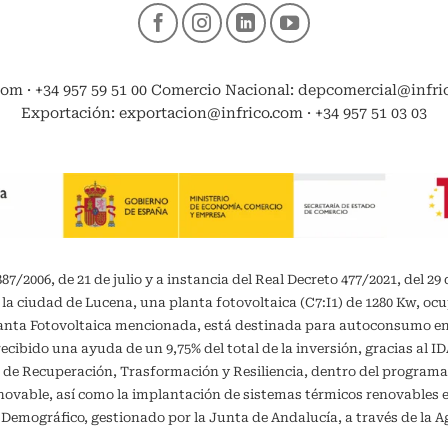
com · +34 957 59 51 00 Comercio Nacional: depcomercial@infrico
Exportación: exportacion@infrico.com · +34 957 51 03 03
/2006, de 21 de julio y a instancia del Real Decreto 477/2021, del 29 
 la ciudad de Lucena, una planta fotovoltaica (C7:I1) de 1280 Kw, oc
planta Fotovoltaica mencionada, está destinada para autoconsumo 
recibido una ayuda de un 9,75% del total de la inversión, gracias al 
 de Recuperación, Trasformación y Resiliencia, dentro del programa
vable, así como la implantación de sistemas térmicos renovables en 
o Demográfico, gestionado por la Junta de Andalucía, a través de la A