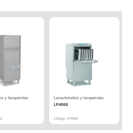
os y lavaperolas
Lavautensilios y lavaperolas
LP4060
61
Código: LP4060