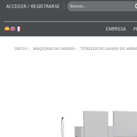
Saltar
BUSCAR
ACCEDER / REGISTRARSE
al
POR:
contenido
EMPRESA
P
INICIO
/
MÁQUINAS DE LAVADO
/
TÚNELES DE LAVADO DE ARRA