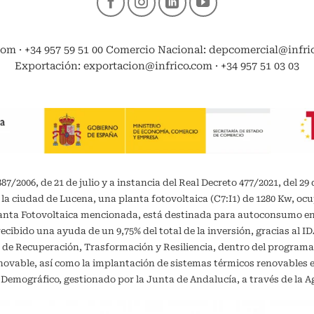
com · +34 957 59 51 00 Comercio Nacional: depcomercial@infrico
Exportación: exportacion@infrico.com · +34 957 51 03 03
/2006, de 21 de julio y a instancia del Real Decreto 477/2021, del 29 
 la ciudad de Lucena, una planta fotovoltaica (C7:I1) de 1280 Kw, oc
planta Fotovoltaica mencionada, está destinada para autoconsumo 
recibido una ayuda de un 9,75% del total de la inversión, gracias al 
 de Recuperación, Trasformación y Resiliencia, dentro del programa
vable, así como la implantación de sistemas térmicos renovables en 
o Demográfico, gestionado por la Junta de Andalucía, a través de la A