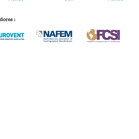
dores :