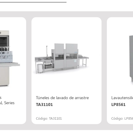
s
Túneles de lavado de arrastre
Lavautensili
 Series
TA31101
LP8561
Código: TA31101
Código: LP85