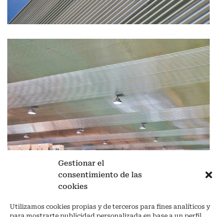
Gestionar el
consentimiento de las
cookies
Aviso legal
|
Política de privacidad
|
Cookies
Utilizamos cookies propias y de terceros para fines analíticos y
Ctra. A-3132, De Aguilar a A-318 por Moriles km 15,5 M.I. (Córdoba)
para mostrarte publicidad personalizada en base a un perfil