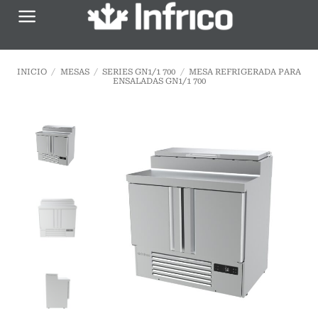
Saltar
al
contenido
INICIO
/
MESAS
/
SERIES GN1/1 700
/
MESA REFRIGERADA PARA
ENSALADAS GN1/1 700