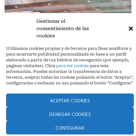
Gestionar el
consentimiento de las
cookies
Aviso legal
|
Política de privacidad
|
Cookies
Utilizamos cookies propias y de terceros para fines analíticos y
para mostrarte publicidad personalizada en base a un perfil
Ctra. A-3132, De Aguilar a A-318 por Moriles km 15,5 M.I. (Córdoba)
elaborado a partir de tus hábitos de navegación (por ejemplo,
España
páginas visitadas). Clica
para ver cookies
para más
COORDENADAS: Latitud: 37,40 – Longitud -04,58 | Telf. + 34 957 51
información. Puedes autorizar la transferencia de datos a
30 68
terceros, aceptar todas las cookies pulsando el botón “Aceptar”,
info@infrico.com Infrico SL 2026©. Diseñado por
Babait Technology
configurarlas o rechazar su uso pulsando el botón “Configurar”
ACEPTAR COOKIES
DENEGAR COOKIES
CONFIGURAR