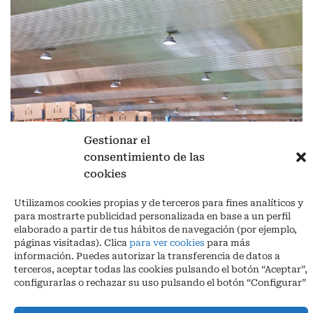
Gestionar el
consentimiento de las
cookies
Aviso legal
|
Política de privacidad
|
Cookies
Ctra. A-3132, De Aguilar a A-318 por Moriles km 15,5 M.I. (Córdoba)
Utilizamos cookies propias y de terceros para fines analíticos y
España
para mostrarte publicidad personalizada en base a un perfil
COORDENADAS: Latitud: 37,40 – Longitud -04,58 | Telf. + 34 957 51
elaborado a partir de tus hábitos de navegación (por ejemplo,
30 68
páginas visitadas). Clica
para ver cookies
para más
info@infrico.com Infrico SL 2026©. Diseñado por
Babait Technology
información. Puedes autorizar la transferencia de datos a
terceros, aceptar todas las cookies pulsando el botón “Aceptar”,
configurarlas o rechazar su uso pulsando el botón “Configurar”