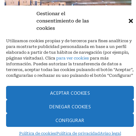
Gestionar el
consentimiento de las
cookies
Aviso legal
|
Política de privacidad
|
Cookies
Utilizamos cookies propias y de terceros para fines analíticos y
Ctra. A-3132, De Aguilar a A-318 por Moriles km 15,5 M.I. (Córdoba)
para mostrarte publicidad personalizada en base a un perfil
España
elaborado a partir de tus hábitos de navegación (por ejemplo,
COORDENADAS: Latitud: 37,40 – Longitud -04,58 | Telf. + 34 957 51
páginas visitadas). Clica
para ver cookies
para más
30 68
información. Puedes autorizar la transferencia de datos a
info@infrico.com Infrico SL 2026©. Diseñado por
Babait Technology
terceros, aceptar todas las cookies pulsando el botón “Aceptar”,
configurarlas o rechazar su uso pulsando el botón “Configurar”
ACEPTAR COOKIES
DENEGAR COOKIES
CONFIGURAR
Política de cookies
Política de privacidad
Aviso legal