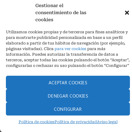
Gestionar el
consentimiento de las
cookies
Aviso legal
|
Política de privacidad
|
Cookies
Utilizamos cookies propias y de terceros para fines analíticos y
Ctra. A-3132, De Aguilar a A-318 por Moriles km 15,5 M.I. (Córdoba)
para mostrarte publicidad personalizada en base a un perfil
España
elaborado a partir de tus hábitos de navegación (por ejemplo,
COORDENADAS: Latitud: 37,40 – Longitud -04,58 | Telf. + 34 957 51
páginas visitadas). Clica
para ver cookies
para más
30 68
información. Puedes autorizar la transferencia de datos a
info@infrico.com Infrico SL 2026©. Diseñado por
Babait Technology
terceros, aceptar todas las cookies pulsando el botón “Aceptar”,
configurarlas o rechazar su uso pulsando el botón “Configurar”
ACEPTAR COOKIES
DENEGAR COOKIES
CONFIGURAR
Política de cookies
Política de privacidad
Aviso legal