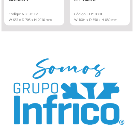
Código: NEC501FV
Código: EFP1000II
W 687 x D 705 x H 2010 mm
W 1004 x D 550 x H 880 mm