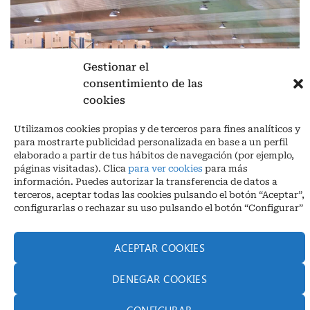
Gestionar el
consentimiento de las
cookies
Aviso legal
|
Política de privacidad
|
Cookies
Utilizamos cookies propias y de terceros para fines analíticos y
Ctra. A-3132, De Aguilar a A-318 por Moriles km 15,5 M.I. (Córdoba)
para mostrarte publicidad personalizada en base a un perfil
España
elaborado a partir de tus hábitos de navegación (por ejemplo,
COORDENADAS: Latitud: 37,40 – Longitud -04,58 | Telf. + 34 957 51
páginas visitadas). Clica
para ver cookies
para más
30 68
información. Puedes autorizar la transferencia de datos a
info@infrico.com Infrico SL 2026©. Diseñado por
Babait Technology
terceros, aceptar todas las cookies pulsando el botón “Aceptar”,
configurarlas o rechazar su uso pulsando el botón “Configurar”
ACEPTAR COOKIES
DENEGAR COOKIES
CONFIGURAR