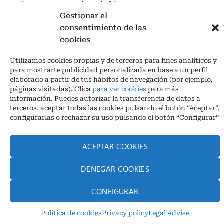
Export: exportacion@infrico.com · +34 957 51 03 03
Gestionar el
consentimiento de las
cookies
Utilizamos cookies propias y de terceros para fines analíticos y
para mostrarte publicidad personalizada en base a un perfil
elaborado a partir de tus hábitos de navegación (por ejemplo,
páginas visitadas). Clica
para ver cookies
para más
información. Puedes autorizar la transferencia de datos a
terceros, aceptar todas las cookies pulsando el botón “Aceptar”,
Legal advise legal
|
Privacy policy
|
Cookies
configurarlas o rechazar su uso pulsando el botón “Configurar”
Los Piedros – Las Navas, s/n 14900 Lucena | (Córdoba) España
Phone. + 34 957 51 30 68
ACEPTAR COOKIES
info@infrico.com Infrico SL 2026©. Designed by
Babait Technology
DENEGAR COOKIES
CONFIGURAR
Política de cookies
Privacy policy
Legal Advise