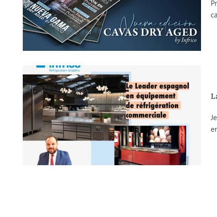
P
ca
L
Je
en