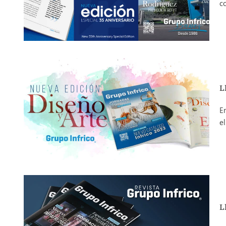
c
L
E
el.
L