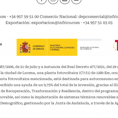
com · +34 957 59 51 00 Comercio Nacional: depcomercial@infrico
Exportación: exportacion@infrico.com · +34 957 51 03 03
/2006, de 21 de julio y a instancia del Real Decreto 477/2021, del 29 
 la ciudad de Lucena, una planta fotovoltaica (C7:I1) de 1280 Kw, oc
planta Fotovoltaica mencionada, está destinada para autoconsumo 
recibido una ayuda de un 9,75% del total de la inversión, gracias al 
 de Recuperación, Trasformación y Resiliencia, dentro del programa
vable, así como la implantación de sistemas térmicos renovables en 
o Demográfico, gestionado por la Junta de Andalucía, a través de la A