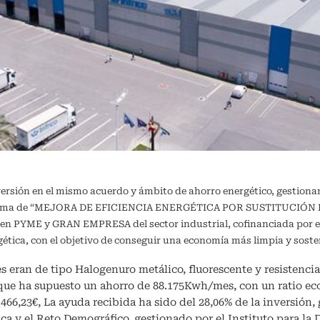
versión en el mismo acuerdo y ámbito de ahorro energético, gestiona
ograma de “MEJORA DE EFICIENCIA ENERGÉTICA POR SUSTITUCIÓN DE
a en PYME y GRAN EMPRESA del sector industrial, cofinanciada por e
ergética, con el objetivo de conseguir una economía más limpia y 
s eran de tipo Halogenuro metálico, fluorescente y resistencia 
 que ha supuesto un ahorro de 88.175Kwh/mes, con un ratio e
0.466,23€, La ayuda recibida ha sido del 28,06% de la inversión
ca y el Reto Demográfico, gestionado por el Instituto para la 