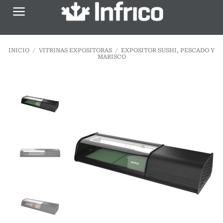
Saltar
al
contenido
INICIO
/
VITRINAS EXPOSITORAS
/
EXPOSITOR SUSHI, PESCADO Y
MARISCO