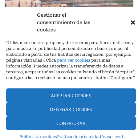
Gestionar el
consentimiento de las
cookies
Aviso legal
|
Política de privacidad
|
Cookies
Utilizamos cookies propias y de terceros para fines analíticos y
Ctra. A-3132, De Aguilar a A-318 por Moriles km 15,5 M.I. (Córdoba)
para mostrarte publicidad personalizada en base a un perfil
España
elaborado a partir de tus hábitos de navegación (por ejemplo,
COORDENADAS: Latitud: 37,40 – Longitud -04,58 | Telf. + 34 957 51
páginas visitadas). Clica
para ver cookies
para más
30 68
información. Puedes autorizar la transferencia de datos a
info@infrico.com Infrico SL 2026©. Diseñado por
Babait Technology
terceros, aceptar todas las cookies pulsando el botón “Aceptar”,
configurarlas o rechazar su uso pulsando el botón “Configurar”
ACEPTAR COOKIES
DENEGAR COOKIES
CONFIGURAR
Política de cookies
Política de privacidad
Aviso legal