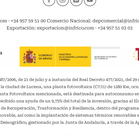
com · +34 957 59 51 00 Comercio Nacional: depcomercial@infrico
Exportación: exportacion@infrico.com · +34 957 51 03 03
/2006, de 21 de julio y a instancia del Real Decreto 477/2021, del 29 
 la ciudad de Lucena, una planta fotovoltaica (C7:I1) de 1280 Kw, oc
planta Fotovoltaica mencionada, está destinada para autoconsumo 
recibido una ayuda de un 9,75% del total de la inversión, gracias al 
 de Recuperación, Trasformación y Resiliencia, dentro del programa
vable, así como la implantación de sistemas térmicos renovables en 
o Demográfico, gestionado por la Junta de Andalucía, a través de la A