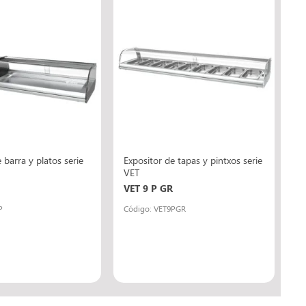
 barra y platos serie
Expositor de tapas y pintxos serie
VET
VET 9 P GR
P
Código: VET9PGR