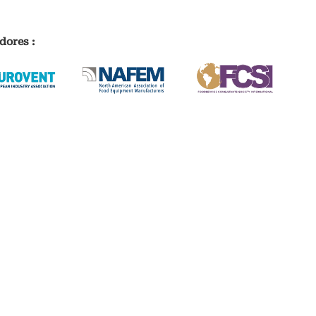
dores :