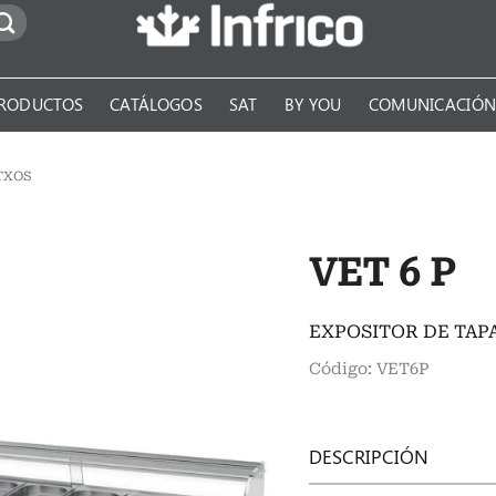
RODUCTOS
CATÁLOGOS
SAT
BY YOU
COMUNICACIÓ
TXOS
VET 6 P
EXPOSITOR DE TAPA
Código: VET6P
DESCRIPCIÓN