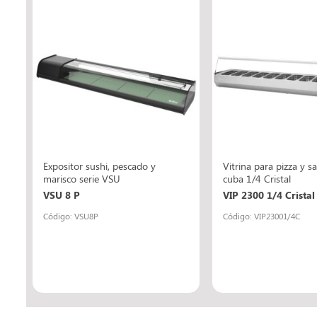
o
Expositor sushi, pescado y
Vitrina para pizza y 
marisco serie VSU
cuba 1/4 Cristal
VSU 8 P
VIP 2300 1/4 Cristal
Código: VSU8P
Código: VIP23001/4C