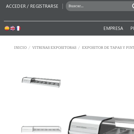
Saltar
BUSCAR
ACCEDER / REGISTRARSE
al
POR:
contenido
EMPRESA
P
INICIO
/
VITRINAS EXPOSITORAS
/
EXPOSITOR DE TAPAS Y PIN