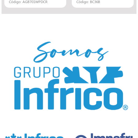
Código: AGB701WPDCR
Código: BC36B