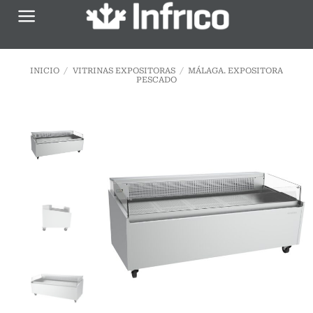
Saltar
al
contenido
INICIO
/
VITRINAS EXPOSITORAS
/
MÁLAGA. EXPOSITORA
PESCADO