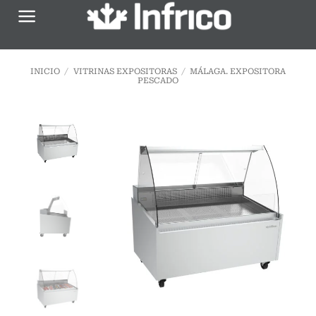
Saltar
al
contenido
INICIO
/
VITRINAS EXPOSITORAS
/
MÁLAGA. EXPOSITORA
PESCADO