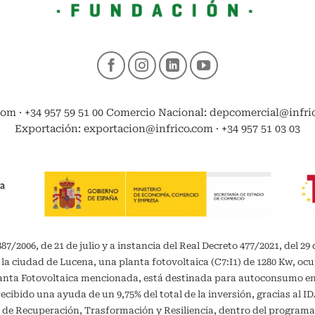
com · +34 957 59 51 00 Comercio Nacional: depcomercial@infrico
Exportación: exportacion@infrico.com · +34 957 51 03 03
/2006, de 21 de julio y a instancia del Real Decreto 477/2021, del 29 
 la ciudad de Lucena, una planta fotovoltaica (C7:I1) de 1280 Kw, oc
planta Fotovoltaica mencionada, está destinada para autoconsumo 
recibido una ayuda de un 9,75% del total de la inversión, gracias al 
 de Recuperación, Trasformación y Resiliencia, dentro del programa