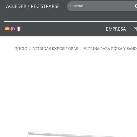
Saltar
BUSCAR
ACCEDER / REGISTRARSE
al
POR:
contenido
EMPRESA
P
INICIO
/
VITRINAS EXPOSITORAS
/
VITRINA PARA PIZZA Y SAND