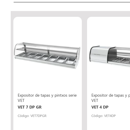
e
Expositor de tapas y pintxos serie
Expositor de tapas y p
VET
VET
VET 7 DP GR
VET 4 DP
Código: VET7DPGR
Código: VET4DP