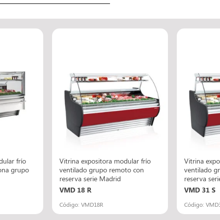
ular frío
Vitrina expositora modular frío
Vitrina expo
lona grupo
ventilado grupo remoto con
ventilado g
reserva serie Madrid
reserva ser
VMD 18 R
VMD 31 S
Código: VMD18R
Código: VMD