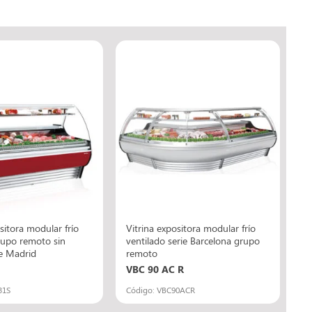
sitora modular frío
Vitrina expositora modular frío
rupo remoto sin
ventilado serie Barcelona grupo
ie Madrid
remoto
VBC 90 AC R
31S
Código: VBC90ACR