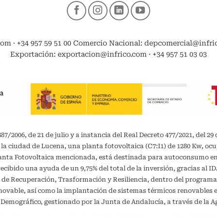
com · +34 957 59 51 00 Comercio Nacional: depcomercial@infrico
Exportación: exportacion@infrico.com · +34 957 51 03 03
/2006, de 21 de julio y a instancia del Real Decreto 477/2021, del 29 
 la ciudad de Lucena, una planta fotovoltaica (C7:I1) de 1280 Kw, oc
planta Fotovoltaica mencionada, está destinada para autoconsumo 
recibido una ayuda de un 9,75% del total de la inversión, gracias al 
 de Recuperación, Trasformación y Resiliencia, dentro del programa
vable, así como la implantación de sistemas térmicos renovables en 
o Demográfico, gestionado por la Junta de Andalucía, a través de la A