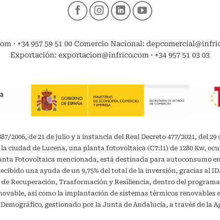
com · +34 957 59 51 00 Comercio Nacional: depcomercial@infrico
Exportación: exportacion@infrico.com · +34 957 51 03 03
/2006, de 21 de julio y a instancia del Real Decreto 477/2021, del 29 
 la ciudad de Lucena, una planta fotovoltaica (C7:I1) de 1280 Kw, oc
planta Fotovoltaica mencionada, está destinada para autoconsumo 
recibido una ayuda de un 9,75% del total de la inversión, gracias al 
 de Recuperación, Trasformación y Resiliencia, dentro del programa
vable, así como la implantación de sistemas térmicos renovables en 
o Demográfico, gestionado por la Junta de Andalucía, a través de la A