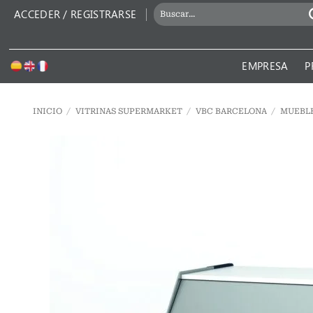
Saltar
BUSCAR
ACCEDER / REGISTRARSE
al
POR:
contenido
EMPRESA
P
INICIO
/
VITRINAS SUPERMARKET
/
VBC BARCELONA
/
MUEBL