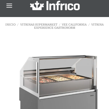
Saltar
al
contenido
INICIO
/
VITRINAS SUPERMARKET
/
VEE CALIFORNIA
/
VITRINA
EXPERIENCE GASTRONORM