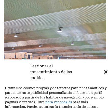
Gestionar el
consentimiento de las
Aviso legal
|
Política de privacidad
|
Cookies
cookies
Ctra. A-3132, De Aguilar a A-318 por Moriles km 15,5 M.I. (Córdoba)
Utilizamos cookies propias y de terceros para fines analíticos y
España
para mostrarte publicidad personalizada en base a un perfil
COORDENADAS: Latitud: 37,40 – Longitud -04,58 | Telf. + 34 957 51
elaborado a partir de tus hábitos de navegación (por ejemplo,
30 68
páginas visitadas). Clica
para ver cookies
para más
info@infrico.com Infrico SL 2026©. Diseñado por
Babait Technology
información. Puedes autorizar la transferencia de datos a