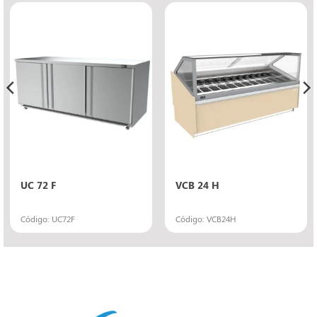
UC 72 F
VCB 24 H
Código: UC72F
Código: VCB24H