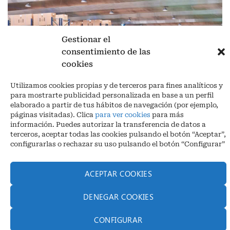
Gestionar el
consentimiento de las
cookies
Aviso legal
|
Política de privacidad
|
Cookies
Utilizamos cookies propias y de terceros para fines analíticos y
Ctra. A-3132, De Aguilar a A-318 por Moriles km 15,5 M.I. (Córdoba)
para mostrarte publicidad personalizada en base a un perfil
España
elaborado a partir de tus hábitos de navegación (por ejemplo,
COORDENADAS: Latitud: 37,40 – Longitud -04,58 | Telf. + 34 957 51
páginas visitadas). Clica
para ver cookies
para más
30 68
información. Puedes autorizar la transferencia de datos a
info@infrico.com Infrico SL 2026©. Diseñado por
Babait Technology
terceros, aceptar todas las cookies pulsando el botón “Aceptar”,
configurarlas o rechazar su uso pulsando el botón “Configurar”
ACEPTAR COOKIES
DENEGAR COOKIES
CONFIGURAR