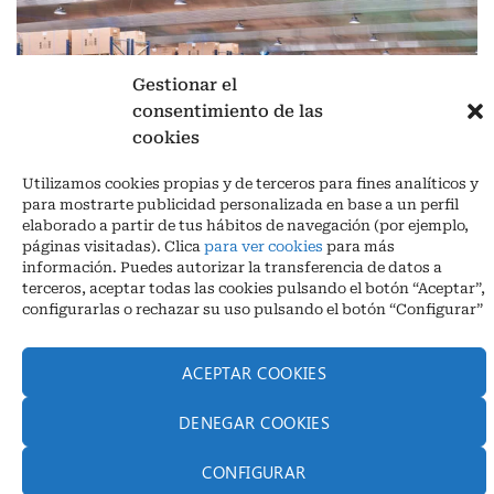
Gestionar el
consentimiento de las
cookies
Aviso legal
|
Política de privacidad
|
Cookies
Utilizamos cookies propias y de terceros para fines analíticos y
Ctra. A-3132, De Aguilar a A-318 por Moriles km 15,5 M.I. (Córdoba)
para mostrarte publicidad personalizada en base a un perfil
España
elaborado a partir de tus hábitos de navegación (por ejemplo,
COORDENADAS: Latitud: 37,40 – Longitud -04,58 | Telf. + 34 957 51
páginas visitadas). Clica
para ver cookies
para más
30 68
información. Puedes autorizar la transferencia de datos a
info@infrico.com Infrico SL 2026©. Diseñado por
Babait Technology
terceros, aceptar todas las cookies pulsando el botón “Aceptar”,
configurarlas o rechazar su uso pulsando el botón “Configurar”
ACEPTAR COOKIES
DENEGAR COOKIES
CONFIGURAR