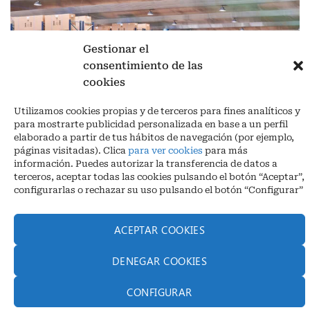
Gestionar el
consentimiento de las
cookies
Aviso legal
|
Política de privacidad
|
Cookies
Utilizamos cookies propias y de terceros para fines analíticos y
Ctra. A-3132, De Aguilar a A-318 por Moriles km 15,5 M.I. (Córdoba)
para mostrarte publicidad personalizada en base a un perfil
España
elaborado a partir de tus hábitos de navegación (por ejemplo,
COORDENADAS: Latitud: 37,40 – Longitud -04,58 | Telf. + 34 957 51
páginas visitadas). Clica
para ver cookies
para más
30 68
información. Puedes autorizar la transferencia de datos a
info@infrico.com Infrico SL 2026©. Diseñado por
Babait Technology
terceros, aceptar todas las cookies pulsando el botón “Aceptar”,
configurarlas o rechazar su uso pulsando el botón “Configurar”
ACEPTAR COOKIES
DENEGAR COOKIES
CONFIGURAR